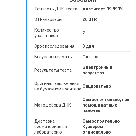
Точность ДНК-теста
достигает 99.999%
STR-маркеры
20 STR
Количество
2
участников
Срок исследования
3 дня
Безусловная мать
Платно
Электронный
Результаты теста
результат
Оригинал заключения
Опционально
на бумажном носителе
Самостоятельно, при
Метод сбора ДНК
помощи ватных
палочек
Доставка
Самостоятельно
биоматериала в
Курьером
лабораторию
опционально