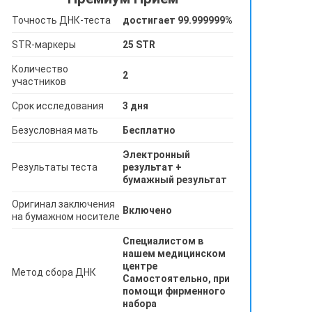
Точность ДНК-теста
достигает 99.999999%
STR-маркеры
25 STR
Количество
2
участников
Срок исследования
3 дня
Безусловная мать
Бесплатно
Электронный
Результаты теста
результат +
бумажный результат
Оригинал заключения
Включено
на бумажном носителе
Специалистом в
нашем медицинском
центре
Метод сбора ДНК
Самостоятельно, при
помощи фирменного
набора